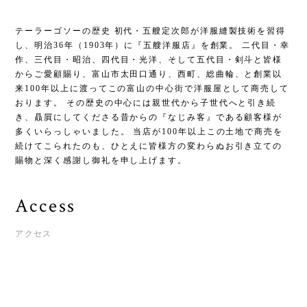
テーラーゴソーの歴史 初代・五艘定次郎が洋服縫製技術を習得
し、明治36年（1903年）に『五艘洋服店』を創業。 二代目・幸
作、三代目・昭治、四代目・光洋、そして五代目・剣斗と皆様
からご愛顧賜り、富山市太田口通り、西町、総曲輪、と創業以
来100年以上に渡ってこの富山の中心街で洋服屋として商売して
おります。 その歴史の中心には親世代から子世代へと引き続
き、贔屓にしてくださる昔からの『なじみ客』である顧客様が
多くいらっしゃいました。 当店が100年以上この土地で商売を
続けてこられたのも、ひとえに皆様方の変わらぬお引き立ての
賜物と深く感謝し御礼を申し上げます。
Access
アクセス